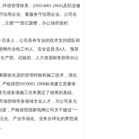
环境管理体系：(IS014001:2004)及职业健
重合同守信用企业、重服务守信用企业。
公司在
号
，
注册***
壹
亿圆整
，办公场所面积
一百多
人，公司具有专业的技术支持
团队
和
进
网作业电工
90
人、安全监督员
4
人、预算
全生产部、试验部、人力资源财务部
和
办公
断吸收先进的管理经验和施工技术，强化
，严格按照
ISO9001:2008标准建立质量体
量完成各项施工任务奠定了雄厚的基础。
市场营销等各领域专业人才，为公司多元
制度，严格按照国家电网公司关于建设
“一
元化、产业市场化、业务全球化的梦想
成
业。