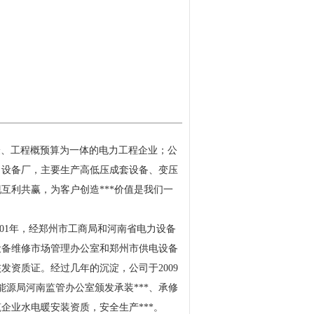
验、
工程概预算
为一体的电力工程企业；公
了设备厂，主要生产高低压成套设备、变压
现互利共赢，为客户创造***价值是我们一
001年
，
经郑州市工商局和河南省电力设备
设备维修市场管理办公室和郑州市供电设备
核发资质证。
经过几年的沉淀，公司于
2009
家能源局河南监管办公室颁发承装***、承修
筑企业水电暖安装资质，安全生产***。