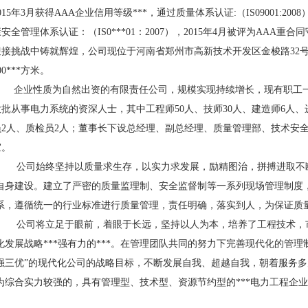
015年3月获得AAA企业信用等级***，通过质量体系认证:（IS09001:2008）,
安全管理体系认证：（IS0***01：2007），2015年4月被评为AAA
迎接挑战中铸就辉煌，
公司现位于
河南省
郑州市高新技术开发区金梭路
32
00***方米。
企业性质为自然出资的有限责任公司，
规模实现持续增长，
现有职工
大批从事电力系统的资深人士，其中
工程师
5
0人、技师
30
人、建造师
6
人、
员
2人、质检员
2
人
；
董事长下设总经理、副总经理、质量管理部、技术安
室。
公司始终坚持以质量求生存，以实力求发展，
励精图治，拼搏进取
不
自身建设。
建立了
严密的质量监理制、安全监督制等一系列现场管理制度
系，遵循统一的行业标准进行质量管理，责任明确，落实到人，为保证质
公司将立足于眼前，着眼于长远，
坚持以人为本，培养了工程技术，
化发展战略***强有力的***。在管理团队共同的努力下
完善现代化的管理
强三优”的现代化公司的战略目标，不断发展自我、超越自我，
朝着服务多
为综合实力较强的，具有管理型、技术型、资源节约型的***电力工程企