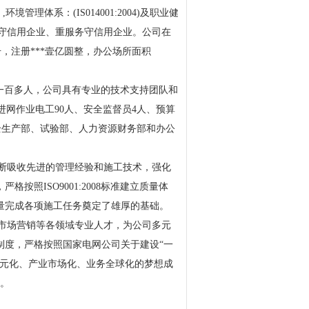
环境管理体系：(IS014001:2004)及职业健
重合同守信用企业、重服务守信用企业。
公司在
号
，
注册***
壹
亿圆整
，办公场所面积
一百多
人，公司具有专业的技术支持
团队
和
进
网作业电工
90
人、安全监督员
4
人、预算
全生产部、试验部、人力资源财务部
和
办公
断吸收先进的管理经验和施工技术，强化
，严格按照
ISO9001:2008标准建立质量体
量完成各项施工任务奠定了雄厚的基础。
市场营销等各领域专业人才，为公司多元
制度，严格按照国家电网公司关于建设
“一
元化、产业市场化、业务全球化的梦想
成
业。