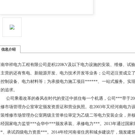
信息介绍
河南华祥电力工程有限公司
是积
220KV及以下电力设施的安装、维修、试
司主营的还有售电、新能源开发、电力技术开发等业务；公司还注资成立
器控制设备、电力材料等；为承接电力施工项目******、一站式服务。实
贯的追求。
公司乘着改革的春风在时代的变迁中抓住每一个机遇，公司***早于
2
维修市场管理办公室审定颁发资质证和营业
执照。
在
2003年
又
经河南电力
安装维修市场管理办公室两级主管单位审定为乙级二等电力安装企业，并
年经国家电力监管***会华中***颁发承装、承修电力***。2013年通过国
***、承试四级电力资质***。2014年经河南省住房和城乡建设厅，颁发建