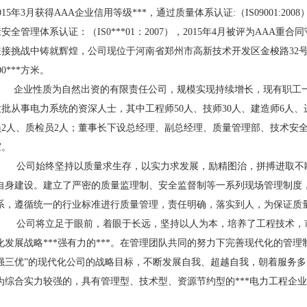
015年3月获得AAA企业信用等级***，通过质量体系认证:（IS09001:2008）,
安全管理体系认证：（IS0***01：2007），2015年4月被评为AAA
迎接挑战中铸就辉煌，
公司现位于
河南省
郑州市高新技术开发区金梭路
32
00***方米。
企业性质为自然出资的有限责任公司，
规模实现持续增长，
现有职工
大批从事电力系统的资深人士，其中
工程师
5
0人、技师
30
人、建造师
6
人、
员
2人、质检员
2
人
；
董事长下设总经理、副总经理、质量管理部、技术安
室。
公司始终坚持以质量求生存，以实力求发展，
励精图治，拼搏进取
不
自身建设。
建立了
严密的质量监理制、安全监督制等一系列现场管理制度
系，遵循统一的行业标准进行质量管理，责任明确，落实到人，为保证质
公司将立足于眼前，着眼于长远，
坚持以人为本，培养了工程技术，
化发展战略***强有力的***。在管理团队共同的努力下
完善现代化的管理
强三优”的现代化公司的战略目标，不断发展自我、超越自我，
朝着服务多
为综合实力较强的，具有管理型、技术型、资源节约型的***电力工程企