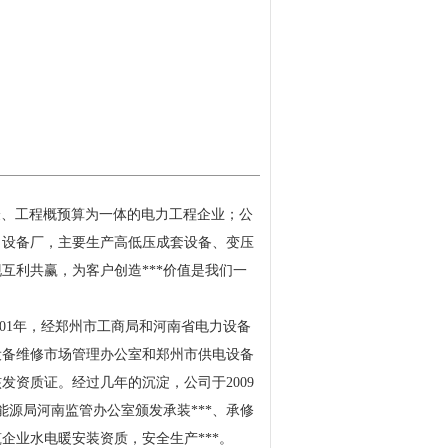
验、
工程概预算
为一体的电力工程企业；公
了设备厂，主要生产高低压成套设备、变压
现互利共赢，为客户创造***价值是我们一
001年
，
经郑州市工商局和河南省电力设备
设备维修市场管理办公室和郑州市供电设备
核发资质证。
经过几年的沉淀，公司于
2009
家能源局河南监管办公室颁发承装***、承修
筑企业水电暖安装资质，安全生产***。