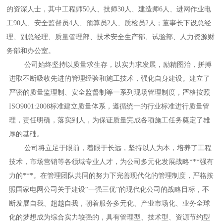
的资深人士，其中
工程师
5
0人、技师
30
人、建造师
6
人、进
网作业电
工
90
人、安全监督员
4
人、预算员
2人、质检员
2
人
；
董事长下设总经
理、副总经理、质量管理部、技术安全生产部、试验部、人力资源财
务部
和
办公室。
公司始终坚持以质量求生存，以实力求发展，
励精图治，拼搏
进取
不断吸收先进的管理经验和施工技术，强化自身建设。
建立了
严密的质量监理制、安全监督制等一系列现场管理制度，严格按照
ISO9001:2008标准建立质量体系，遵循统一的行业标准进行质量管
理，责任明确，落实到人，为保证质量完成各项施工任务奠定了雄
厚的基础。
公司将立足于眼前，着眼于长远，
坚持以人为本，培养了工程
技术，市场营销等各领域专业人才，为公司多元化发展战略***强有
力的***。在管理团队共同的努力下
完善现代化的管理制度，严格按
照国家电网公司关于建设
“一强三优”的现代化公司的战略目标，不
断发展自我、超越自我，
朝着服务多元化、产业市场化、业务全球
化的梦想
成为综合实力较强的，具有管理型、技术型、资源节约型