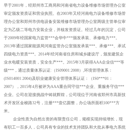
早于
2001年
，
经郑州市工商局和河南省电力设备维修市场管理办公室
审定颁发资质证和营业
执照。
在
2003年
又
经河南电力设备维修市场管
理办公室和郑州市供电设备安装维修市场管理办公室两级主管单位审
定为乙级二等电力安装企业，并核发资质证。
经过几年的沉淀，公司
于
2009年经国家电力监管***会华中***颁发承装、承修电力***。
2013年通过国家能源局河南监管办公室颁发承装***、承修***、承试
四级电力资质***。2014年经河南省住房和城乡建设厅，颁发建筑企
业水电暖安装资质，安全生产***。2015年3月获得AAA企业信***等
级***，通过质量体系认证:（IS09001:2008）,环境管理体系：
(IS014001:2004)及职业健康安全管理体系认证：（IS0***01：
2007），2015年4月被评为AAA重合同守信***企业、重服务守信***
企业。
公司在迎接挑战中铸就辉煌，
公司现位于
河南省
郑州市高新技
术开发区金梭路
32号
，
注册***
壹
亿圆整
，办公场所面积
100***方
米。
企业性质为自然出资的有限责任公司，
规模实现持续增长，
现
有职工
一百多
人，公司具有专业的技术支持
团队
和大批从事电力系统